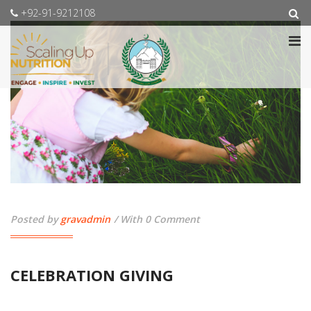
+92-91-9212108
Posted by
gravadmin
With 0 Comment
CELEBRATION GIVING